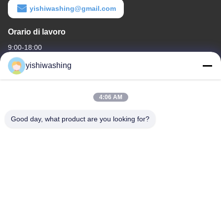
yishiwashing@gmail.com
Orario di lavoro
9:00-18:00
yishiwashing
Il nostro indirizzo
Indirizzo di società
4:06 AM
- No, no, no.19, Lvcun Road, distretto di Nansha, Guangzhou,
Cina
Good day, what product are you looking for?
Indirizzo della fabbrica
- No, no, no.19, Lvcun Road, distretto di Nansha, Guangzhou,
Cina
Telefono
86-15202099711