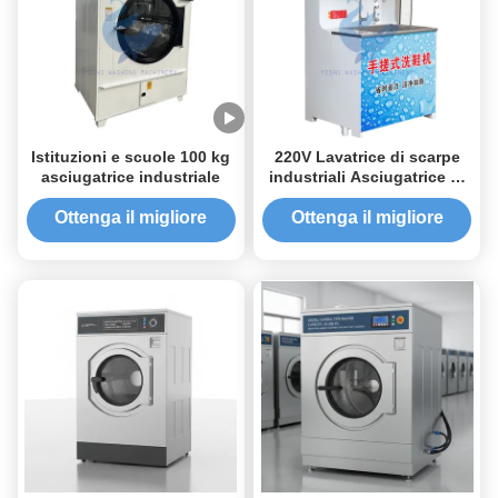
Istituzioni e scuole 100 kg
220V Lavatrice di scarpe
asciugatrice industriale
industriali Asciugatrice di
scarpe industriali Lavatrice
di scarpe industriali
Ottenga il migliore
Ottenga il migliore
prezzo
prezzo