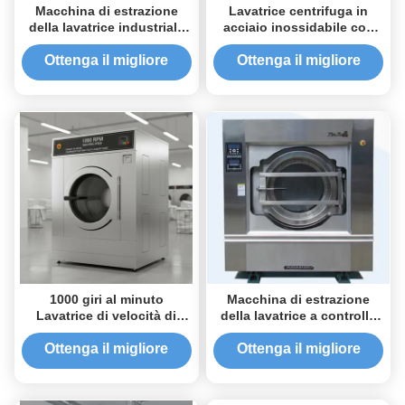
Macchina di estrazione
Lavatrice centrifuga in
della lavatrice industriale
acciaio inossidabile con
con velocità di lavaggio di
controllo digitale e velocità
1000 giri al minuto e fattore
di lavaggio di 1000 giri/min
Ottenga il migliore
Ottenga il migliore
G 200-400 forza di
per lavanderie industriali
prezzo
prezzo
estrazione per 50-150 litri
per ciclo
1000 giri al minuto
Macchina di estrazione
Lavatrice di velocità di
della lavatrice a controllo
lavaggio Lavatrice
digitale in acciaio
estrattiva con capacità da
inossidabile da 50 kg per
Ottenga il migliore
Ottenga il migliore
20 a 200 kg e tamburo in
lavanderia ad uso pesante
prezzo
prezzo
acciaio inossidabile per
lavanderia pesante