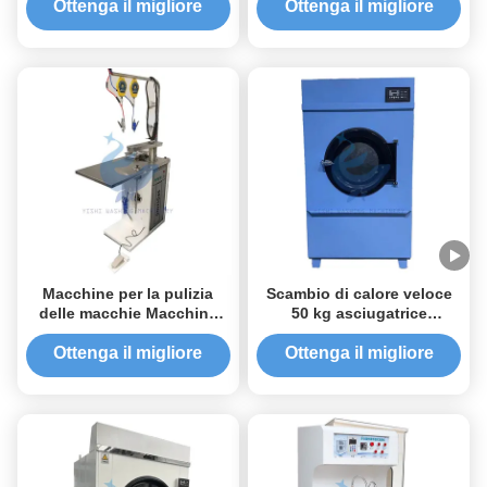
160L
secco
Ottenga il migliore
Ottenga il migliore
prezzo
prezzo
Macchine per la pulizia
Scambio di calore veloce
delle macchie Macchine
50 kg asciugatrice
per la pulizia a secco
industriale asciugatrice di
abbigliamento industriale
Ottenga il migliore
Ottenga il migliore
prezzo
prezzo