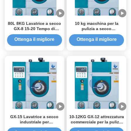
80L 8KG Lavatrice a secco
10 kg macchina per la
GX-8 15-20 Tempo di
pulizia a secco
lavaggio
completamente automatica
commerciale GX-10
Ottenga il migliore
Ottenga il migliore
prezzo
prezzo
GX-15 Lavatrice a secco
10-12KG GX-12 attrezzatura
industriale per
commerciale per la pulizia
abbigliamento 13-15kg
a secco 130L lavatrice a