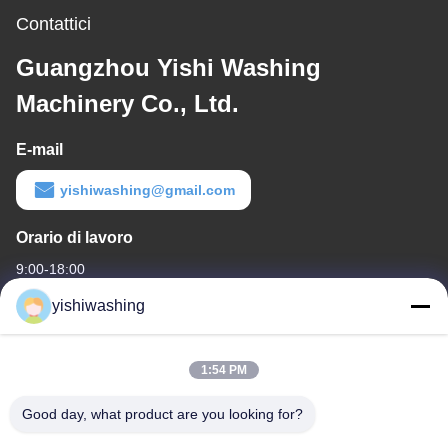
Contattici
Guangzhou Yishi Washing
Machinery Co., Ltd.
E-mail
yishiwashing@gmail.com
Orario di lavoro
9:00-18:00
yishiwashing
Il nostro indirizzo
Indirizzo di società
1:54 PM
- No, no, no.19, Lvcun Road, distretto di Nansha, Guangzhou,
Cina
Good day, what product are you looking for?
Indirizzo della fabbrica