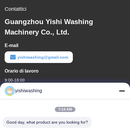
Contattici
Guangzhou Yishi Washing
Machinery Co., Ltd.
E-mail
yishiwashing@gmail.com
Orario di lavoro
9:00-18:00
yishiwashing
Il nostro indirizzo
Indirizzo di società
7:14 AM
- No, no, no.19, Lvcun Road, distretto di Nansha, Guangzhou,
Cina
Good day, what product are you looking for?
Indirizzo della fabbrica