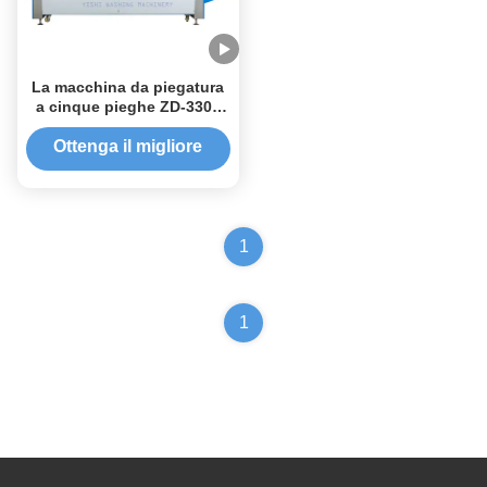
La macchina da piegatura
a cinque pieghe ZD-3300
adotta un controllo di chip
altamente intelligente
Ottenga il migliore
prezzo
1
1